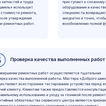
 запчастей и труда
приступают к сложному 
 шмель» использует
оборудование и качестве
 стоимости ремонта,
специалисты возвращают
осле утверждения
аккуратно и точно, что
ан ремонтных работ.
возобновлению полной ф
5
Проверка качества выполненных работ
авершении ремонтных работ осуществляется тщательная
ерка качества выполненной работы. Мастера «Доброго шме
ествляют всестороннее тестирование устройства перед е
чей клиенту. Клиентам также предоставляются консультаци
равильному использованию и уходу за техникой после ремонт
нтийные обязательства сервисного центра являются призна
жности и ответственного отношения к каждому клиенту.