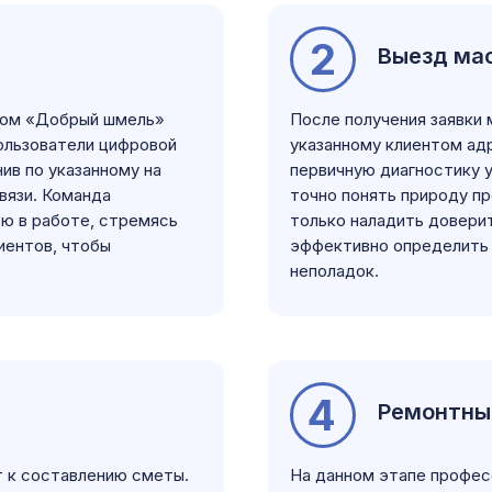
2
Выезд мас
ром «Добрый шмель»
После получения заявки
ользователи цифровой
указанному клиентом ад
ив по указанному на
первичную диагностику 
вязи. Команда
точно понять природу п
ю в работе, стремясь
только наладить доверит
иентов, чтобы
эффективно определить 
неполадок.
4
Ремонтны
т к составлению сметы.
На данном этапе профе