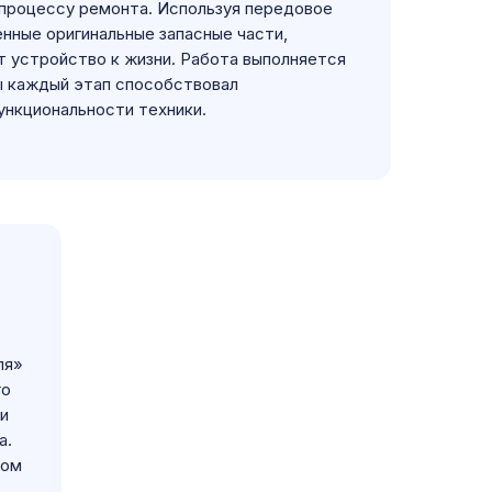
процессу ремонта. Используя передовое
нные оригинальные запасные части,
 устройство к жизни. Работа выполняется
бы каждый этап способствовал
ункциональности техники.
ля»
го
и
а.
ком