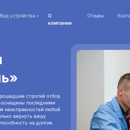
Вид устройства
О
Отзывы
Конт
компании
я
ль»
прошедшие строгий отбор
, оснащены последними
ия неисправностей любой
олько вернуть вашу
способность на долгие